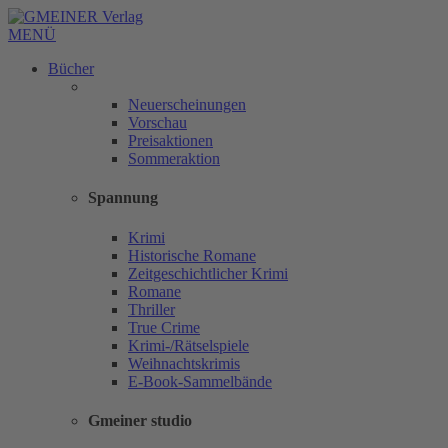
MENÜ
Bücher
Neuerscheinungen
Vorschau
Preisaktionen
Sommeraktion
Spannung
Krimi
Historische Romane
Zeitgeschichtlicher Krimi
Romane
Thriller
True Crime
Krimi-/Rätselspiele
Weihnachtskrimis
E-Book-Sammelbände
Gmeiner studio