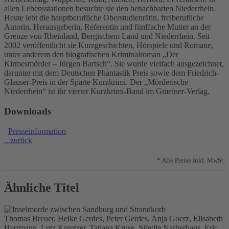
allen Lebensstationen besuchte sie den benachbarten Niederrhein.
Heute lebt die hauptberufliche Oberstudienrätin, freiberufliche
Autorin, Herausgeberin, Referentin und fünffache Mutter an der
Grenze von Rheinland, Bergischem Land und Niederrhein. Seit
2002 veröffentlicht sie Kurzgeschichten, Hörspiele und Romane,
unter anderem den biografischen Kriminalroman „Der
Kirmesmörder – Jürgen Bartsch“. Sie wurde vielfach ausgezeichnet,
darunter mit dem Deutschen Phantastik Preis sowie dem Friedrich-
Glauser-Preis in der Sparte Kurzkrimi. Der „Mörderische
Niederrhein“ ist ihr vierter Kurzkrimi-Band im Gmeiner-Verlag.
Downloads
Presseinformation
...zurück
* Alle Preise inkl. MwSt.
Ähnliche Titel
Thomas Breuer, Heike Gerdes, Peter Gerdes, Anja Goerz, Elisabeth
Herrmann, Lutz Kreutzer, Tatjana Kruse, Sibylle Narberhaus, Eric