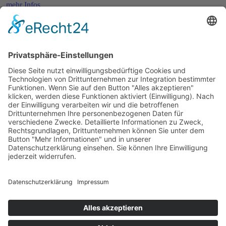
mehr Infos …
Print
ePub
PDF
Isabella Archan, Christina Bacher, Angela Eßer, Michela Grunig,
Lutz Kreutzer, Tanja Kruse, Elke Pistor, Leon Sachs, Regina
Schleheck, Andreas Schnurbusch, Michael Schreckenberg, Jutta
Wilbertz
Die gruseligsten Orte in Köln
11. September 2019
sofort lieferbar
250 Seiten, 12,5 x 20,5 cm
Print 13,– € / E-Book 9,99 €
mehr Infos …
Print
ePub
PDF
Impressum
AGB