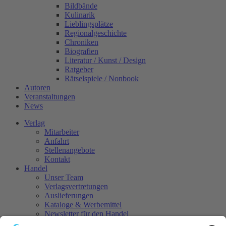
Bildbände
Kulinarik
Lieblingsplätze
Regionalgeschichte
Chroniken
Biografien
Literatur / Kunst / Design
Ratgeber
Rätselspiele / Nonbook
Autoren
Veranstaltungen
News
Verlag
Mitarbeiter
Anfahrt
Stellenangebote
Kontakt
Handel
Unser Team
Verlagsvertretungen
Auslieferungen
Kataloge & Werbemittel
Newsletter für den Handel
Elektronische Leseexemplare