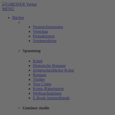
MENÜ
Bücher
Neuerscheinungen
Vorschau
Preisaktionen
Sommeraktion
Spannung
Krimi
Historische Romane
Zeitgeschichtlicher Krimi
Romane
Thriller
True Crime
Krimi-/Rätselspiele
Weihnachtskrimis
E-Book-Sammelbände
Gmeiner studio