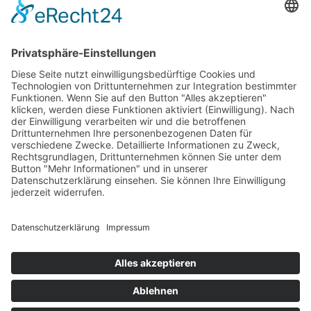
Allgemeine Geschäftsbedingungen Handel
Presse
Blogger:innen
Rechte / Lizenzen
Newsletter
Gmeiner studio
Ihr Warenkorb
Keine Artikel im Warenkorb!
Bitte beachten Sie, dass für den Bestellprozess Cookies und
Javascript aktiviert sein müssen.
... weiter Einkaufen
* Alle Preise inklusive gesetzlicher Mehrwertsteuer, ggf. zuzüglich
Versandkosten
Impressum
AGB
Datenschutz
Sitemap