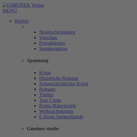
MENÜ
Bücher
Neuerscheinungen
Vorschau
Preisaktionen
Sommeraktion
Spannung
Krimi
Historische Romane
Zeitgeschichtlicher Krimi
Romane
Thriller
True Crime
Krimi-/Rätselspiele
Weihnachtskrimis
E-Book-Sammelbände
Gmeiner studio