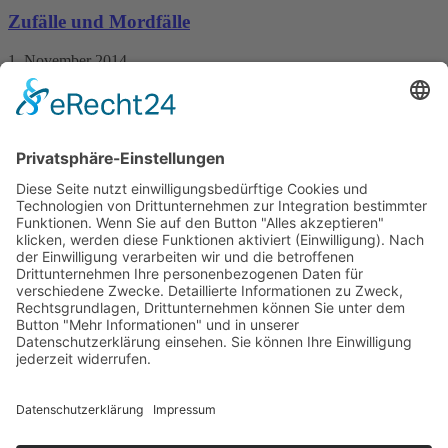
Zufälle und Mordfälle
1. November 2014
Nur als eBook erhältlich
Print 3,99 € / E-Book 3,99 €
mehr Infos …
ePub
Sandra Dünschede, Reinhard Pelte, Hardy Pundt
Tatort Nordsee
14. Mai 2021
Nur als eBook erhältlich
Print 12,99 € / E-Book 12,99 €
mehr Infos …
ePub