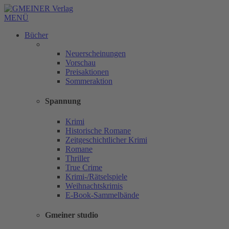
MENÜ
Bücher
Neuerscheinungen
Vorschau
Preisaktionen
Sommeraktion
Spannung
Krimi
Historische Romane
Zeitgeschichtlicher Krimi
Romane
Thriller
True Crime
Krimi-/Rätselspiele
Weihnachtskrimis
E-Book-Sammelbände
Gmeiner studio