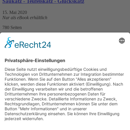
Saukatz - Teufelskatz - Glückskatz
15. Mai 2020
Nur als eBook erhältlich
780 Seiten
Print 12,99 € / E-Book 12,99 €
mehr Infos …
ePub
Paul Ott (Hg.)
Gefährliche Nachbarn - CH
4. Februar 2009
sofort lieferbar
321 Seiten, 12 x 20 cm
9,90 €
mehr Infos …