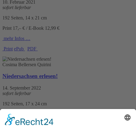
10. Februar 2021
sofort lieferbar
192 Seiten, 14 x 21 cm
Print 17,– € / E-Book 12,99 €
mehr Infos …
Print
ePub
PDF
Cosima Bellersen Quirini
Niedersachsen erlesen!
14. September 2022
sofort lieferbar
192 Seiten, 17 x 24 cm
Print 28,– € / E-Book 20,99 €
mehr Infos …
Print
ePub
PDF