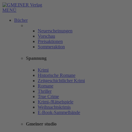
MENÜ
Bücher
Neuerscheinungen
Vorschau
Preisaktionen
Sommeraktion
Spannung
Krimi
Historische Romane
Zeitgeschichtlicher Krimi
Romane
Thriller
True Crime
Krimi-/Rätselspiele
Weihnachtskrimis
E-Book-Sammelbände
Gmeiner studio