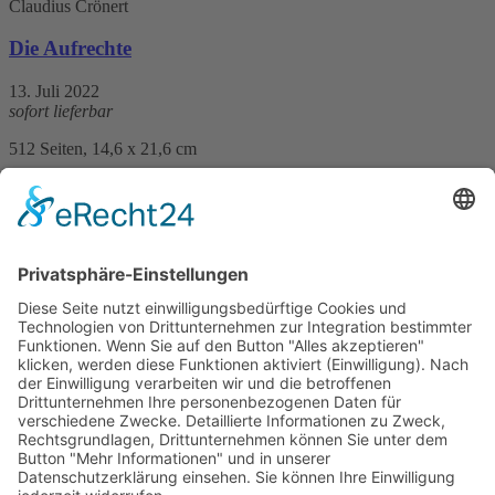
Claudius Crönert
Die Aufrechte
13. Juli 2022
sofort lieferbar
512 Seiten, 14,6 x 21,6 cm
Print 26,– € / E-Book 19,99 €
mehr Infos …
Print
ePub
PDF
Sibylle Baillon
Wie Spuren am See - Die Erbin
12. Juli 2023
sofort lieferbar
368 Seiten, 12,5 x 20,5 cm