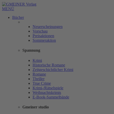
MENÜ
Bücher
Neuerscheinungen
Vorschau
Preisaktionen
Sommeraktion
Spannung
Krimi
Historische Romane
Zeitgeschichtlicher Krimi
Romane
Thriller
True Crime
Krimi-/Rätselspiele
Weihnachtskrimis
E-Book-Sammelbände
Gmeiner studio