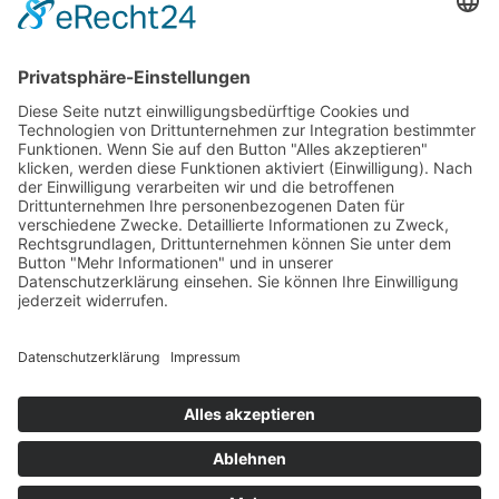
mehr Infos …
Print
ePub
PDF
Sandra Dünschede
Friesenmilch
3. Februar 2016
sofort lieferbar
277 Seiten, 12,5 x 20,5 cm
Print 14,– € / E-Book 11,99 €
mehr Infos …
Print
ePub
PDF
Impressum
AGB
Datenschutz
Sitemap
Vertrag widerrufen