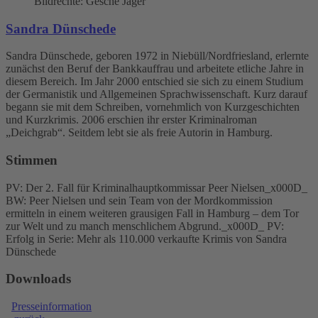
Bildrechte: Gesche Jäger
Sandra Dünschede
Sandra Dünschede, geboren 1972 in Niebüll/Nordfriesland, erlernte
zunächst den Beruf der Bankkauffrau und arbeitete etliche Jahre in
diesem Bereich. Im Jahr 2000 entschied sie sich zu einem Studium
der Germanistik und Allgemeinen Sprachwissenschaft. Kurz darauf
begann sie mit dem Schreiben, vornehmlich von Kurzgeschichten
und Kurzkrimis. 2006 erschien ihr erster Kriminalroman
„Deichgrab“. Seitdem lebt sie als freie Autorin in Hamburg.
Stimmen
PV: Der 2. Fall für Kriminalhauptkommissar Peer Nielsen_x000D_
BW: Peer Nielsen und sein Team von der Mordkommission
ermitteln in einem weiteren grausigen Fall in Hamburg – dem Tor
zur Welt und zu manch menschlichem Abgrund._x000D_ PV:
Erfolg in Serie: Mehr als 110.000 verkaufte Krimis von Sandra
Dünschede
Downloads
Presseinformation