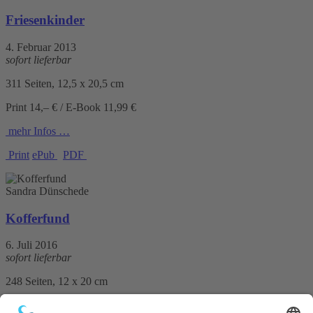
Friesenkinder
4. Februar 2013
sofort lieferbar
311 Seiten, 12,5 x 20,5 cm
Print 14,– € / E-Book 11,99 €
mehr Infos …
Print
ePub
PDF
Sandra Dünschede
Kofferfund
6. Juli 2016
sofort lieferbar
248 Seiten, 12 x 20 cm
Print 12,– € / E-Book 10,99 €