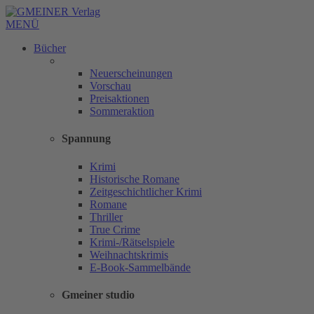
MENÜ
Bücher
Neuerscheinungen
Vorschau
Preisaktionen
Sommeraktion
Spannung
Krimi
Historische Romane
Zeitgeschichtlicher Krimi
Romane
Thriller
True Crime
Krimi-/Rätselspiele
Weihnachtskrimis
E-Book-Sammelbände
Gmeiner studio