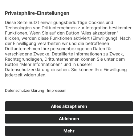
Print
Anne Nordby
Kalter Fjord
11. September 2024
sofort lieferbar
448 Seiten, 12,5 x 20,5 cm
13,– €
mehr Infos …
Print
Impressum
AGB
Datenschutz
Sitemap
Vertrag widerrufen