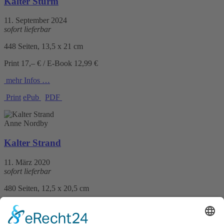
Kalter Sturm
11. September 2024
sofort lieferbar
448 Seiten, 13,5 x 21 cm
Print 17,– € / E-Book 12,99 €
mehr Infos …
Print
ePub
PDF
Anne Nordby
Kalter Strand
11. März 2020
sofort lieferbar
480 Seiten, 12,5 x 20,5 cm
14,– €
mehr Infos …