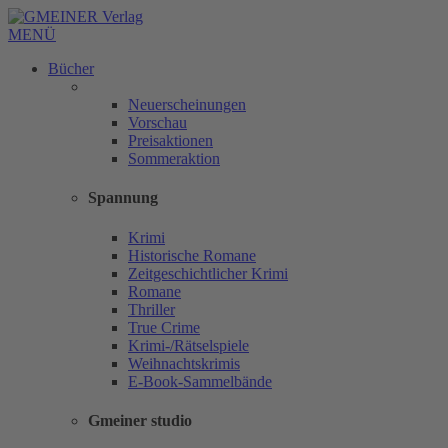
MENÜ
Bücher
Neuerscheinungen
Vorschau
Preisaktionen
Sommeraktion
Spannung
Krimi
Historische Romane
Zeitgeschichtlicher Krimi
Romane
Thriller
True Crime
Krimi-/Rätselspiele
Weihnachtskrimis
E-Book-Sammelbände
Gmeiner studio