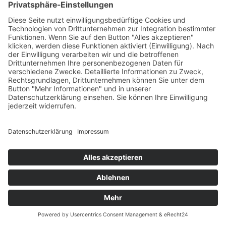
Kalter Strand
13. März 2019
sofort lieferbar
472 Seiten, 13,5 x 21 cm
16,– €
mehr Infos …
Print
...zurück
Impressum
AGB
Datenschutz
Sitemap
Vertrag widerrufen
© 2026 Gmeiner-Verlag GmbH