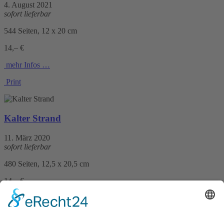
4. August 2021
sofort lieferbar
544 Seiten, 12 x 20 cm
14,– €
mehr Infos …
Print
Kalter Strand
11. März 2020
sofort lieferbar
480 Seiten, 12,5 x 20,5 cm
14,– €
mehr Infos …
Print