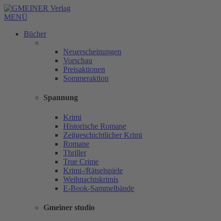
MENÜ
Bücher
Neuerscheinungen
Vorschau
Preisaktionen
Sommeraktion
Spannung
Krimi
Historische Romane
Zeitgeschichtlicher Krimi
Romane
Thriller
True Crime
Krimi-/Rätselspiele
Weihnachtskrimis
E-Book-Sammelbände
Gmeiner studio