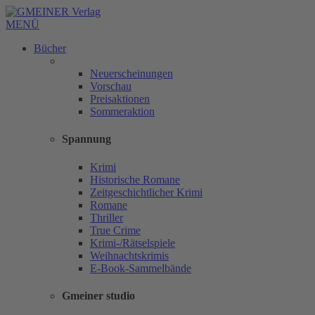
MENÜ
Bücher
Neuerscheinungen
Vorschau
Preisaktionen
Sommeraktion
Spannung
Krimi
Historische Romane
Zeitgeschichtlicher Krimi
Romane
Thriller
True Crime
Krimi-/Rätselspiele
Weihnachtskrimis
E-Book-Sammelbände
Gmeiner studio