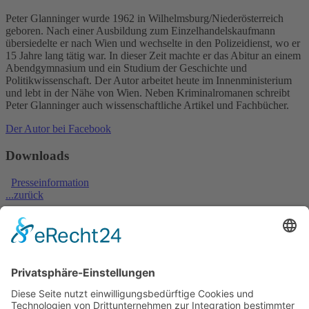
Peter Glanninger wurde 1962 in Wilhelmsburg/Niederösterreich
geboren. Nach einer Ausbildung zum Einzelhandelskaufmann
übersiedelte er nach Wien und wechselte in den Polizeidienst, wo er
15 Jahre lang tätig war. In dieser Zeit machte er das Abitur an einem
Abendgymnasium und ein Studium der Geschichte und
Politikwissenschaft. Der Autor arbeitet heute im Innenministerium
und lebt in der Nähe von Wien. Neben Kriminalromanen schreibt
Peter Glanninger auch wissenschaftliche Artikel und Fachbücher.
Der Autor bei Facebook
Downloads
Presseinformation
...zurück
* Alle Preise inkl. MwSt.
Ähnliche Titel
Peter Glanninger