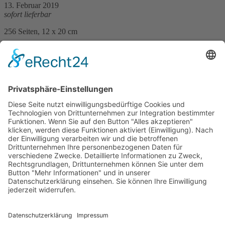
13. Februar 2019
sofort lieferbar
256 Seiten, 12 x 20 cm
Print 14,– € / E-Book 10,99 €
mehr Infos …
Print
ePub
PDF
Wolfgang Bortlik
Die drei schönsten Toten von Basel
15. Januar 2025
sofort lieferbar
256 Seiten, 12,5 x 20,5 cm
Print 16,– € / E-Book 11,99 €
mehr Infos …