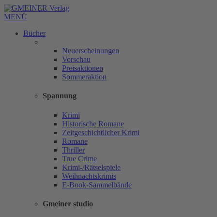
MENÜ
Bücher
Neuerscheinungen
Vorschau
Preisaktionen
Sommeraktion
Spannung
Krimi
Historische Romane
Zeitgeschichtlicher Krimi
Romane
Thriller
True Crime
Krimi-/Rätselspiele
Weihnachtskrimis
E-Book-Sammelbände
Gmeiner studio