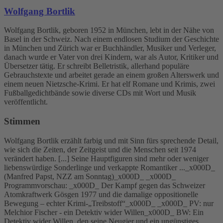
Wolfgang Bortlik
Wolfgang Bortlik, geboren 1952 in München, lebt in der Nähe von
Basel in der Schweiz. Nach einem endlosen Studium der Geschichte
in München und Zürich war er Buchhändler, Musiker und Verleger,
danach wurde er Vater von drei Kindern, war als Autor, Kritiker und
Übersetzer tätig. Er schreibt Belletristik, allerhand populäre
Gebrauchstexte und arbeitet gerade an einem großen Alterswerk und
einem neuen Nietzsche-Krimi. Er hat elf Romane und Krimis, zwei
Fußballgedichtbände sowie diverse CDs mit Wort und Musik
veröffentlicht.
Stimmen
Wolfgang Bortlik erzählt farbig und mit Sinn fürs sprechende Detail,
wie sich die Zeiten, der Zeitgeist und die Menschen seit 1974
verändert haben. [...] Seine Hauptfiguren sind mehr oder weniger
liebenswürdige Sonderlinge und verkappte Romantiker ..._x000D_
(Manfred Papst, NZZ am Sonntag)_x000D_ _x000D_
Programmvorschau: _x000D_ Der Kampf gegen das Schweizer
Atomkraftwerk Gösgen 1977 und die damalige oppositionelle
Bewegung – echter Krimi-„Treibstoff“_x000D_ _x000D_ PV: nur
Melchior Fischer - ein Detektiv wider Willen_x000D_ BW: Ein
Detektiv wider Willen, den seine Neugier und ein ungünstiges