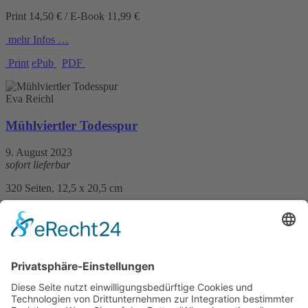
Print 14,50 € / E-Book 11,99 €
mehr Infos …
Print
ePub
PDF
Eva Reichl
Mühlviertler Todesspur
9. August 2023
sofort lieferbar
320 Seiten, 12,5 x 20,5 cm
Print 14,50 € / E-Book 11,99 €
mehr Infos …
Print
ePub
PDF
Eva Reichl