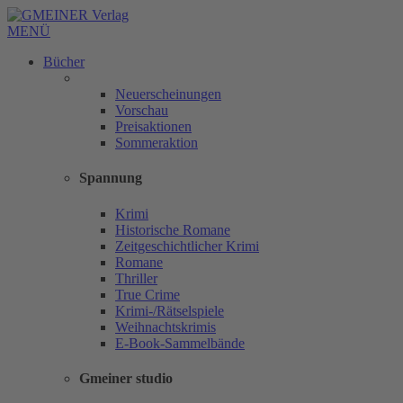
MENÜ
Bücher
Neuerscheinungen
Vorschau
Preisaktionen
Sommeraktion
Spannung
Krimi
Historische Romane
Zeitgeschichtlicher Krimi
Romane
Thriller
True Crime
Krimi-/Rätselspiele
Weihnachtskrimis
E-Book-Sammelbände
Gmeiner studio