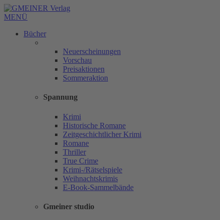
MENÜ
Bücher
Neuerscheinungen
Vorschau
Preisaktionen
Sommeraktion
Spannung
Krimi
Historische Romane
Zeitgeschichtlicher Krimi
Romane
Thriller
True Crime
Krimi-/Rätselspiele
Weihnachtskrimis
E-Book-Sammelbände
Gmeiner studio