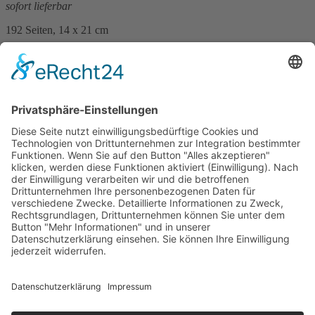
sofort lieferbar
192 Seiten, 14 x 21 cm
18,– €
mehr Infos …
Print
Astrid Lehmann
Nur ein kurzer Sommer
12. Februar 2025
sofort lieferbar
288 Seiten, 12,5 x 20,5 cm
Print 16,– € / E-Book 11,99 €
mehr Infos …
Print
ePub
PDF