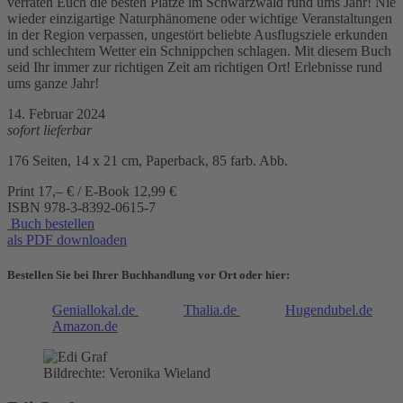
verraten Euch die besten Plätze im Schwarzwald rund ums Jahr! Nie
wieder einzigartige Naturphänomene oder wichtige Veranstaltungen
in der Region verpassen, ungestört beliebte Ausflugsziele erkunden
und schlechtem Wetter ein Schnippchen schlagen. Mit diesem Buch
seid Ihr immer zur richtigen Zeit am richtigen Ort! Erlebnisse rund
ums ganze Jahr!
14. Februar 2024
sofort lieferbar
176 Seiten, 14 x 21 cm, Paperback, 85 farb. Abb.
Print 17,– € / E-Book 12,99 €
ISBN
978-3-8392-0615-7
Buch bestellen
als PDF downloaden
Bestellen Sie bei Ihrer Buchhandlung vor Ort oder hier:
Geniallokal.de
Thalia.de
Hugendubel.de
Amazon.de
Bildrechte: Veronika Wieland