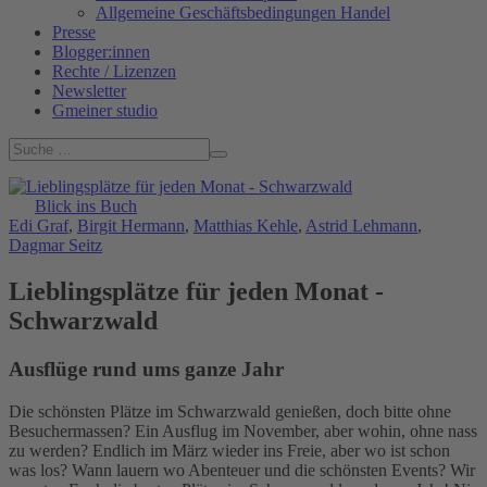
Allgemeine Geschäftsbedingungen Handel
Presse
Blogger:innen
Rechte / Lizenzen
Newsletter
Gmeiner studio
Blick ins Buch
Edi Graf
,
Birgit Hermann
,
Matthias Kehle
,
Astrid Lehmann
,
Dagmar Seitz
Lieblingsplätze für jeden Monat -
Schwarzwald
Ausflüge rund ums ganze Jahr
Die schönsten Plätze im Schwarzwald genießen, doch bitte ohne
Besuchermassen? Ein Ausflug im November, aber wohin, ohne nass
zu werden? Endlich im März wieder ins Freie, aber wo ist schon
was los? Wann lauern wo Abenteuer und die schönsten Events? Wir