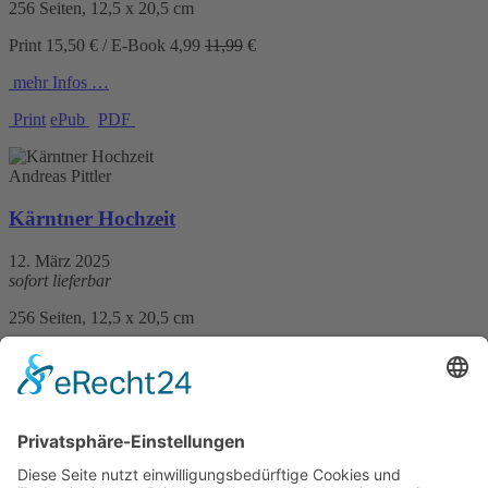
256 Seiten, 12,5 x 20,5 cm
Print 15,50 € / E-Book
4,99
11,99
€
mehr Infos …
Print
ePub
PDF
Andreas Pittler
Kärntner Hochzeit
12. März 2025
sofort lieferbar
256 Seiten, 12,5 x 20,5 cm
Print 15,50 € / E-Book 11,99 €
mehr Infos …
Print
ePub
PDF
Wildis Streng