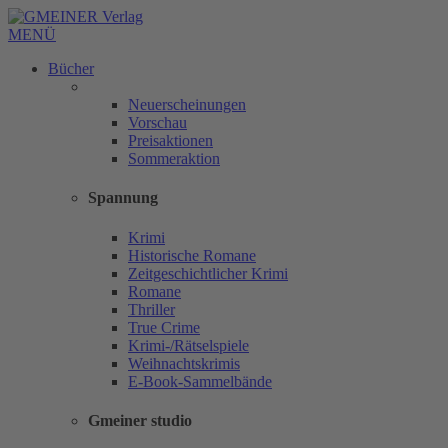
MENÜ
Bücher
Neuerscheinungen
Vorschau
Preisaktionen
Sommeraktion
Spannung
Krimi
Historische Romane
Zeitgeschichtlicher Krimi
Romane
Thriller
True Crime
Krimi-/Rätselspiele
Weihnachtskrimis
E-Book-Sammelbände
Gmeiner studio