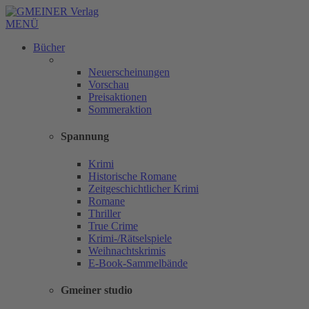
MENÜ
Bücher
Neuerscheinungen
Vorschau
Preisaktionen
Sommeraktion
Spannung
Krimi
Historische Romane
Zeitgeschichtlicher Krimi
Romane
Thriller
True Crime
Krimi-/Rätselspiele
Weihnachtskrimis
E-Book-Sammelbände
Gmeiner studio