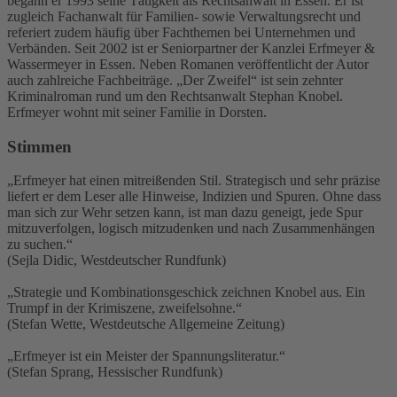
begann er 1993 seine Tätigkeit als Rechtsanwalt in Essen. Er ist
zugleich Fachanwalt für Familien- sowie Verwaltungsrecht und
referiert zudem häufig über Fachthemen bei Unternehmen und
Verbänden. Seit 2002 ist er Seniorpartner der Kanzlei Erfmeyer &
Wassermeyer in Essen. Neben Romanen veröffentlicht der Autor
auch zahlreiche Fachbeiträge. „Der Zweifel“ ist sein zehnter
Kriminalroman rund um den Rechtsanwalt Stephan Knobel.
Erfmeyer wohnt mit seiner Familie in Dorsten.
Stimmen
„Erfmeyer hat einen mitreißenden Stil. Strategisch und sehr präzise
liefert er dem Leser alle Hinweise, Indizien und Spuren. Ohne dass
man sich zur Wehr setzen kann, ist man dazu geneigt, jede Spur
mitzuverfolgen, logisch mitzudenken und nach Zusammenhängen
zu suchen.“
(Sejla Didic, Westdeutscher Rundfunk)
„Strategie und Kombinationsgeschick zeichnen Knobel aus. Ein
Trumpf in der Krimiszene, zweifelsohne.“
(Stefan Wette, Westdeutsche Allgemeine Zeitung)
„Erfmeyer ist ein Meister der Spannungsliteratur.“
(Stefan Sprang, Hessischer Rundfunk)