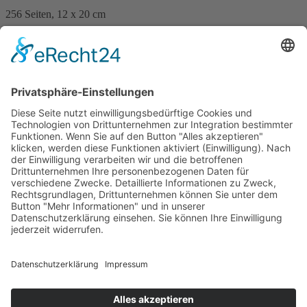
256 Seiten, 12 x 20 cm
Print 9,99 € / E-Book 8,99 €
mehr Infos …
Print
ePub
PDF
Klaus Erfmeyer
Geldmarie
2. Juli 2008
Print on Demand
288 Seiten, 12 x 20 cm
Print 16,– € / E-Book 8,99 €
mehr Infos …
ePub
PDF
Impressum