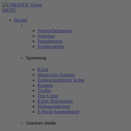
MENÜ
Bücher
Neuerscheinungen
Vorschau
Preisaktionen
Sommeraktion
Spannung
Krimi
Historische Romane
Zeitgeschichtlicher Krimi
Romane
Thriller
True Crime
Krimi-/Rätselspiele
Weihnachtskrimis
E-Book-Sammelbände
Gmeiner studio