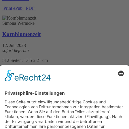
Print
ePub
PDF
Simona Wernicke
Kornblumenzeit
12. Juli 2023
sofort lieferbar
512 Seiten, 13,5 x 21 cm
Print 18,– € / E-Book 13,99 €
mehr Infos …
Print
ePub
PDF
Thomas Erle
Das Lied der Wächter - Der Gesang
13. März 2019