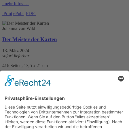
mehr Infos …
Print
ePub
PDF
Johanna von Wild
Der Meister der Karten
13. März 2024
sofort lieferbar
416 Seiten, 13,5 x 21 cm
Print 16,– € / E-Book 11,99 €
mehr Infos …
Print
ePub
PDF
Johanna von Wild
Das Erbe derer von Thurn und Taxis