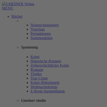
MENÜ
Bücher
Neuerscheinungen
Vorschau
Preisaktionen
Sommeraktion
Spannung
Krimi
Historische Romane
Zeitgeschichtlicher Krimi
Romane
Thriller
True Crime
Krimi-/Rätselspiele
Weihnachtskrimis
E-Book-Sammelbände
Gmeiner studio