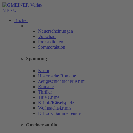
MENÜ
Bücher
Neuerscheinungen
Vorschau
Preisaktionen
Sommeraktion
Spannung
Krimi
Historische Romane
Zeitgeschichtlicher Krimi
Romane
Thriller
True Crime
Krimi-/Rätselspiele
Weihnachtskrimis
E-Book-Sammelbände
Gmeiner studio