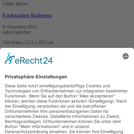
Ulrike Barow
Endstation Baltrum
8. Dezember 2021
sofort lieferbar
256 Seiten, 12,5 x 20,5 cm
Print 13,– € / E-Book 9,99 €
mehr Infos …
Print
ePub
PDF
Ulrike Barow
Baltrumer Badezeit
12. November 2020
sofort lieferbar
320 Seiten, 12,5 x 20,5 cm