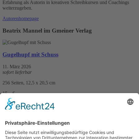
Erfahrung als Autorin in kreativen Schreibkursen und Coachings
weiterzugeben.
Autorenhomepage
Beatrix Mannel im Gmeiner Verlag
Gugelhupf mit Schuss
11. März 2026
sofort lieferbar
256 Seiten, 12,5 x 20,5 cm
15,– €
mehr Infos …
Print
Kalte Schnauzen, heiße Fährten