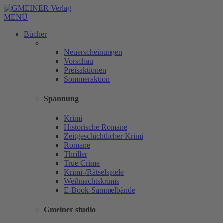
MENÜ
Bücher
Neuerscheinungen
Vorschau
Preisaktionen
Sommeraktion
Spannung
Krimi
Historische Romane
Zeitgeschichtlicher Krimi
Romane
Thriller
True Crime
Krimi-/Rätselspiele
Weihnachtskrimis
E-Book-Sammelbände
Gmeiner studio