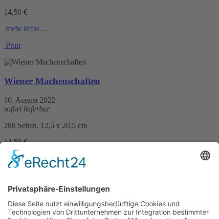
14,50 €
mehr Infos …
Print
Wiener Machenschaften
10. August 2022
sofort lieferbar
288 Seiten, 12,5 x 20,5 cm
14,50 €
mehr Infos …
Print
Wiener Hochzeitsmord