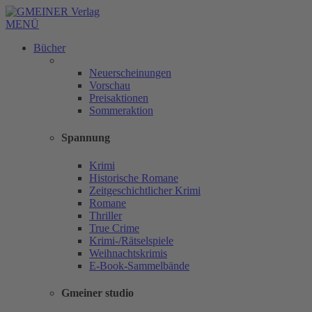
MENÜ
Bücher
Neuerscheinungen
Vorschau
Preisaktionen
Sommeraktion
Spannung
Krimi
Historische Romane
Zeitgeschichtlicher Krimi
Romane
Thriller
True Crime
Krimi-/Rätselspiele
Weihnachtskrimis
E-Book-Sammelbände
Gmeiner studio