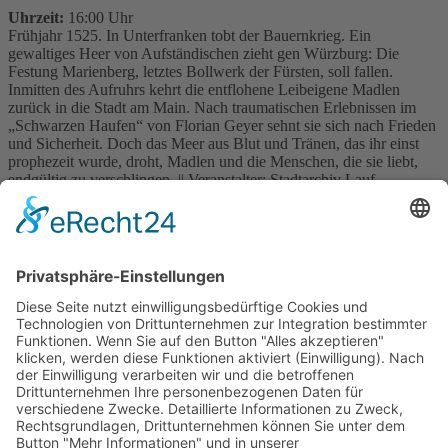
Uhrzeit:
16:00 Uhr
Frühjahr 1525. In Unterfranken tobt der Bauernkrieg. Ein
gewaltiges Heer von Aufständischen zieht gen Würzburg: Die
Festung Marienberg, letztes Bollwerk der Fürsten, soll fallen.
Inmitten des Aufruhrs kehrt die entflohene Leibeigene Madlen
zurück in die Stadt am Main. Nach traumatischen Erlebnissen im
„Schwarzen Haufen“ von Florian Geyer sehnt sie sich nach Frieden
und Sicherheit. Doch das Meer aus Blut und Tränen, das ihr einst
prophezeit wurde, droht, Madlen und die Menschen, die sie liebt,
endgültig zu verschlingen. || Veranstalter: Stadtarchiv Lauf
Zeit von Blut und Tränen - Würzburg 1525
Historischer Roman
Silvia Heid
Silvia Heid, geboren und aufgewachsen in Nürnberg, lebt mit ihrer
Familie am Rande der Fränkischen Schweiz. Sie arbeitete viele
Jahre in der Touristikbranche und interessiert sich bereits seit
Jugendtagen für die Geschichte ihrer Heimat.
Die Begeisterung für das Erzählen und Erlebbarmachen dieser
Geschichte brachte sie zum Schreiben. »Zeit von Blut und Tränen –