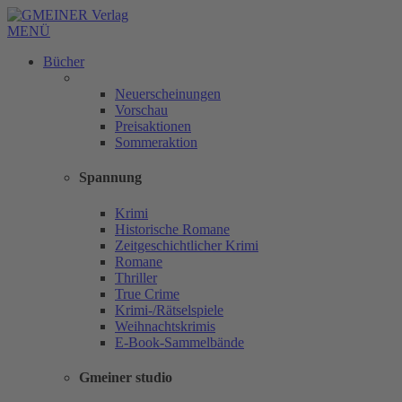
MENÜ
Bücher
Neuerscheinungen
Vorschau
Preisaktionen
Sommeraktion
Spannung
Krimi
Historische Romane
Zeitgeschichtlicher Krimi
Romane
Thriller
True Crime
Krimi-/Rätselspiele
Weihnachtskrimis
E-Book-Sammelbände
Gmeiner studio