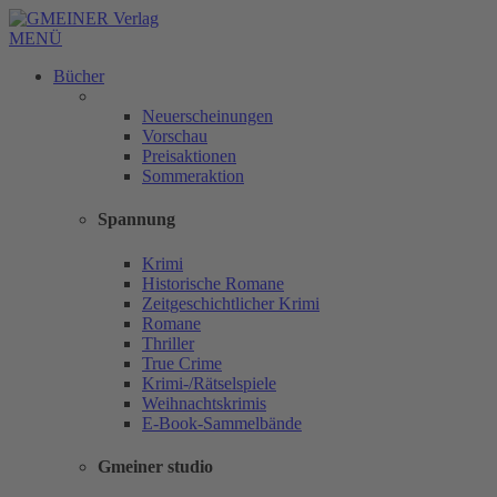
MENÜ
Bücher
Neuerscheinungen
Vorschau
Preisaktionen
Sommeraktion
Spannung
Krimi
Historische Romane
Zeitgeschichtlicher Krimi
Romane
Thriller
True Crime
Krimi-/Rätselspiele
Weihnachtskrimis
E-Book-Sammelbände
Gmeiner studio