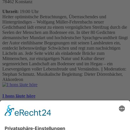
78462 Konstanz
Uhrzeit:
19:00 Uhr
Heiter optimistische Betrachtungen, Überraschendes und
Hintergründiges – Wolfgang Müller-Fehrenbachs neuer
Gedichtband lädt erneut zu einem vergnüglichen Streifzug durch die
Seelen der Menschen am Bodensee ein. In über 80 Gedichten
alemannischer Mundart und hochdeutscher Sprachgewandtheit fängt
der Autor einfühlsame Begegnungen mit seinen Landsleuten ein,
entdeckt liebenswürdige Schwächen und regt zum nachsichtigen
Lächeln an. Jede Seite wirkt als einladende Brücke zum
Mitmenschen, zur einzigartigen Natur und Kultur dieser
segensreichen Landschaft am Bodensee und im Hegau – ein
Lesevergnügen voller Lebensfreude und Verständnis. || Moderation:
Stephan Schmutz. Musikalische Begleitung: Dieter Dörrenbächer,
Akkordeon
I hons läute höre
Alemannische und hochdeutsche Gedichte vom Bodensee
Wolfgang Müller-Fehrenbach
Wolfgang Müller-Fehrenbach sieht seit vielen Jahren mit immer