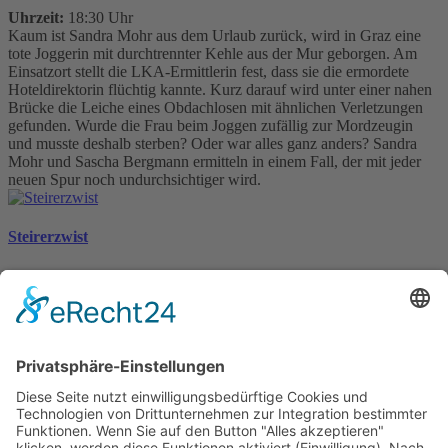
Uhrzeit:
18:30 Uhr
Kaum ist Sandra Mohr aus dem Urlaub zurück, wird in Graz eine
tote Joggerin mit durchtrennter Kehle aus der Mur geborgen. Am
Einsatzort stellt die LKA-Ermittlerin fest, dass sie die ermordete
Hoteldirektorin flüchtig kannte. Kurz darauf wird unter einer nahen
Brücke die Leiche eines Obdachlosen mit ähnlichen Verletzungen
gefunden. Wurde die Frau beim Joggen zufällig zur Mordzeugin
und musste deshalb sterben? Oder war alles ganz anders? Sandra
Mohr und Sascha Bergmann ermitteln in einem Fall, der mit jeder
neuen Spur noch undurchsichtiger wird.
Steirerzwist
Sandra Mohrs 15. Fall
Claudia Rossbacher
Claudia Rossbacher wurde in Wien geboren. Nach einem
Tourismusstudium war sie Model, Werbetexterin und
Kreativdirektorin, bevor sie sich der Schriftstellerei zuwandte. Ihre
Steirerkrimis waren allesamt Bestseller in Österreich und dienen als
literarische Vorlagen für die erfolgreichen TV-Filme, die im ORF als
steirische »Landkrimis«, in der ARD als »Steirerkrimis« ausgestrahlt