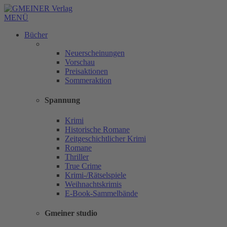
MENÜ
Bücher
Neuerscheinungen
Vorschau
Preisaktionen
Sommeraktion
Spannung
Krimi
Historische Romane
Zeitgeschichtlicher Krimi
Romane
Thriller
True Crime
Krimi-/Rätselspiele
Weihnachtskrimis
E-Book-Sammelbände
Gmeiner studio