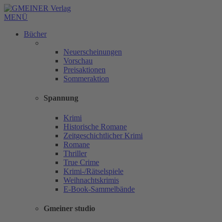
MENÜ
Bücher
Neuerscheinungen
Vorschau
Preisaktionen
Sommeraktion
Spannung
Krimi
Historische Romane
Zeitgeschichtlicher Krimi
Romane
Thriller
True Crime
Krimi-/Rätselspiele
Weihnachtskrimis
E-Book-Sammelbände
Gmeiner studio