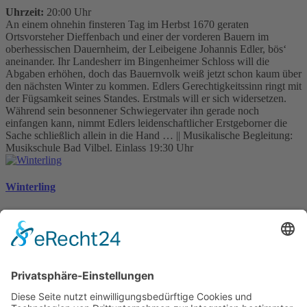
Uhrzeit:
20:00 Uhr
An einem ohnehin finsteren Tag im Herbst 1670 geraten
Ortsvorsteher Dieffenbach und einer der vorderen Bauern im
oberhessischen Dauernheim, der Leibeigene Johannis Edler, bös‘
aneinander. Ihr Landesherr im Bingenheimer Schloss will die
Abgaben erhöhen, doch das Bauernvolk weiß jetzt schon kaum über
den nächsten Winter zu kommen. Edlers Gerechtigkeitssinn ringt mit
der Fügsamkeit seines Standes. Erstmals will er sich widersetzen.
Während sein besonnener Schwiegervater ihn gerade noch
einfangen kann, nimmt Edlers leidenschaftlicher Erstgeborner die
Sache schließlich allein in die Hand … || Musikalische Begleitung:
Musikschule Bad Vilbel. Einlass 19:30 Uhr
Winterling
Roman
André Hülsbömer
André Hülsbömer wurde am 15. März 1966 in Münster geboren.
Nach dem Studium von VWL und Geschichte in Trier und Dublin
arbeitete er als Konjunkturanalyst bei den F.A.Z.-Länderdiensten.
Mit Abschluss eines berufsbegleitenden Promotionsstudiums an der