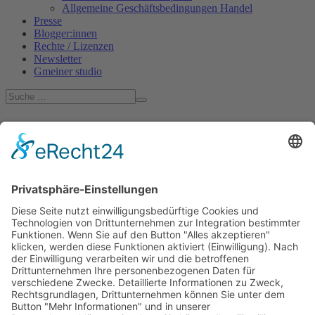
Allgemeine Geschäftsbedingungen Handel
Presse
Blogger:innen
Rechte / Lizenzen
Newsletter
Gmeiner studio
News
Endrunde Lovelybooks Leserpreis 2021
Die Abstimmung zum
»Lovelybooks Leserpreis
2021«
geht in die entscheidende
Phase. Nun liegt es in Ihrer Hand,
welche Bücher den beliebten Preis
in Gold, Silber und Bronze
gewinnen. In die Finalrunde hat es
auch ein Gmeiner-Titel geschafft!
Der Gartenkrimi
»Zuagroast«
von
Martina Parker
steht in der