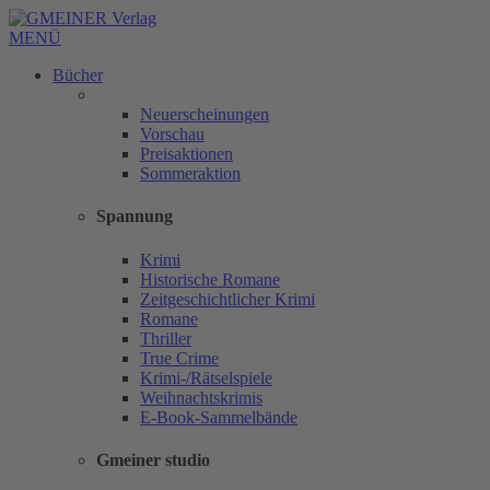
MENÜ
Bücher
Neuerscheinungen
Vorschau
Preisaktionen
Sommeraktion
Spannung
Krimi
Historische Romane
Zeitgeschichtlicher Krimi
Romane
Thriller
True Crime
Krimi-/Rätselspiele
Weihnachtskrimis
E-Book-Sammelbände
Gmeiner studio