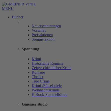
MENÜ
Bücher
Neuerscheinungen
Vorschau
Preisaktionen
Sommeraktion
Spannung
Krimi
Historische Romane
Zeitgeschichtlicher Krimi
Romane
Thriller
True Crime
Krimi-/Rätselspiele
Weihnachtskrimis
E-Book-Sammelbände
Gmeiner studio