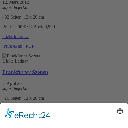
12. März 2012
sofort lieferbar
432 Seiten, 12 x 20 cm
Print 12,90 € / E-Book 9,99 €
mehr Infos …
Print
ePub
PDF
Ulrike Ladnar
Frankfurter Szenen
5. April 2017
sofort lieferbar
416 Seiten, 12 x 20 cm
Print 14,99 € / E-Book 11,99 €
mehr Infos …
Print
ePub
PDF