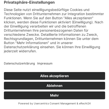
Ulrike Ladnar
Das Geheimnis der fünf Frauen
4. März 2015
Print on Demand
480 Seiten, 12 x 20 cm
Print 22,– € / E-Book 9,99 €
mehr Infos …
ePub
PDF
Impressum
AGB
Datenschutz
Sitemap
Vertrag widerrufen
© 2026 Gmeiner-Verlag GmbH