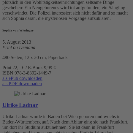
plötzlich in den Wohltätigkeitseinrichtungen seltsame Dinge
geschehen: Ein Neugeborenes wird tot aufgefunden, ein Säugling
verschwindet. Die Polizei interessiert sich nicht dafür und so macht
sich Sophia daran, die mysteriösen Vorgänge aufzuklären.
Sophia von Wiesinger
5. August 2013
Print on Demand
480 Seiten, 12 x 20 cm, Paperback
Print 22,– € / E-Book 9,99 €
ISBN
978-3-8392-1449-7
als ePub downloaden
als PDF downloaden
Ulrike Ladnar
Ulrike Ladnar wurde in Baden bei Wien geboren und wuchs in
Baden-Württemberg auf. Nach dem Abitur ging sie nach Frankfurt,
um dort ihr Studium aufzunehmen. Sie ist dann in Frankfurt
geblieben, und inzwischen lebt sie schon fünfzig Jahre dort,