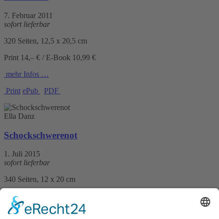
7. Februar 2011
sofort lieferbar
320 Seiten, 12,5 x 20,5 cm
Print 14,– € / E-Book 10,99 €
mehr Infos …
Print
ePub
PDF
Ella Danz
Schockschwerenot
1. Juli 2015
sofort lieferbar
340 Seiten, 12 x 20 cm
Print 12,99 € / E-Book 10,99 €
mehr Infos …