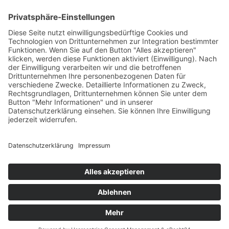
Print
ePub
PDF
Ella Danz
Geschmacksverwirrung
13. Februar 2012
sofort lieferbar
326 Seiten, 12 x 20 cm
Print 11,90 € / E-Book 10,99 €
mehr Infos …
Print
ePub
PDF
Impressum
AGB
Datenschutz
Sitemap
Vertrag widerrufen