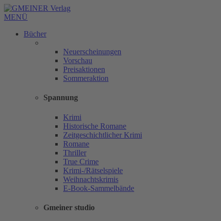
MENÜ
Bücher
Neuerscheinungen
Vorschau
Preisaktionen
Sommeraktion
Spannung
Krimi
Historische Romane
Zeitgeschichtlicher Krimi
Romane
Thriller
True Crime
Krimi-/Rätselspiele
Weihnachtskrimis
E-Book-Sammelbände
Gmeiner studio