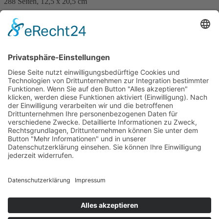
288 Seiten, 12,5 x 20,5 cm
Print 15,– € / E-Book 9,99 €
mehr Infos …
Print
ePub
PDF
Kathrin Hanke, Dirk Plähn
Mein Leben als Tatortreiniger
13. September 2023
sofort lieferbar
192 Seiten, 12,5 x 20,5 cm
Print 14,– € / E-Book 10,99 €
mehr Infos …
Print
ePub
PDF
Impressum
AGB