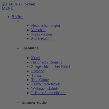
MENÜ
Bücher
Neuerscheinungen
Vorschau
Preisaktionen
Sommeraktion
Spannung
Krimi
Historische Romane
Zeitgeschichtlicher Krimi
Romane
Thriller
True Crime
Krimi-/Rätselspiele
Weihnachtskrimis
E-Book-Sammelbände
Gmeiner studio