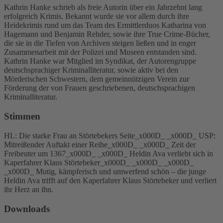
Kathrin Hanke schrieb als freie Autorin über ein Jahrzehnt lang
erfolgreich Krimis. Bekannt wurde sie vor allem durch ihre
Heidekrimis rund um das Team des Ermittlerduos Katharina von
Hagemann und Benjamin Rehder, sowie ihre True Crime-Bücher,
die sie in die Tiefen von Archiven steigen ließen und in enger
Zusammenarbeit mit der Polizei und Museen entstanden sind.
Kathrin Hanke war Mitglied im Syndikat, der Autorengruppe
deutschsprachiger Kriminalliteratur, sowie aktiv bei den
Mörderischen Schwestern, dem gemeinnützigen Verein zur
Förderung der von Frauen geschriebenen, deutschsprachigen
Kriminalliteratur.
Stimmen
HL: Die starke Frau an Störtebekers Seite_x000D_ _x000D_ USP:
Mitreißender Auftakt einer Reihe_x000D_ _x000D_ Zeit der
Freibeuter um 1367_x000D_ _x000D_ Heldin Ava verliebt sich in
Kaperfahrer Klaus Störtebeker_x000D_ _x000D_ _x000D_
_x000D_ Mutig, kämpferisch und umwerfend schön – die junge
Heldin Ava trifft auf den Kaperfahrer Klaus Störtebeker und verliert
ihr Herz an ihn.
Downloads