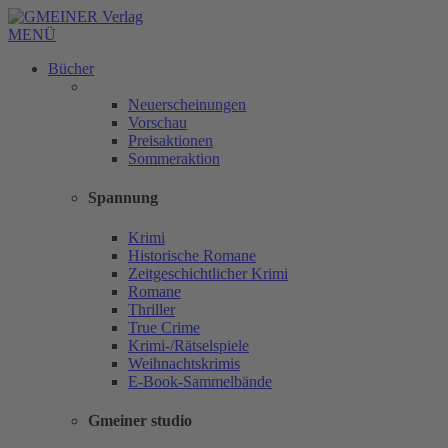
MENÜ
Bücher
Neuerscheinungen
Vorschau
Preisaktionen
Sommeraktion
Spannung
Krimi
Historische Romane
Zeitgeschichtlicher Krimi
Romane
Thriller
True Crime
Krimi-/Rätselspiele
Weihnachtskrimis
E-Book-Sammelbände
Gmeiner studio