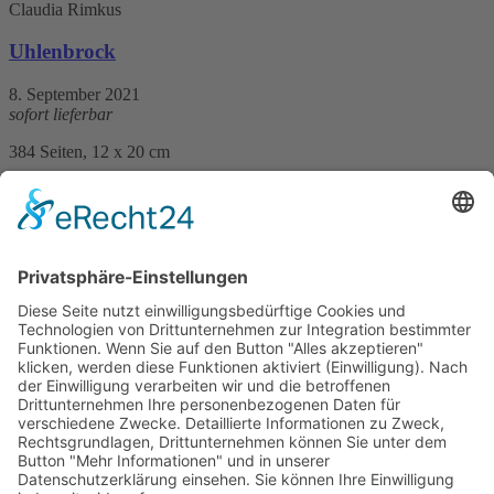
Claudia Rimkus
Uhlenbrock
8. September 2021
sofort lieferbar
384 Seiten, 12 x 20 cm
Print 13,– € / E-Book 9,99 €
mehr Infos …
Print
ePub
PDF
Angela Szivatz
Tödliches Gspusi
12. März 2025
sofort lieferbar
256 Seiten, 12,5 x 20,5 cm