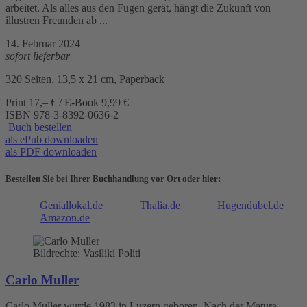
arbeitet. Als alles aus den Fugen gerät, hängt die Zukunft von
illustren Freunden ab ...
14. Februar 2024
sofort lieferbar
320 Seiten, 13,5 x 21 cm, Paperback
Print 17,– € / E-Book 9,99 €
ISBN
978-3-8392-0636-2
Buch bestellen
als ePub downloaden
als PDF downloaden
Bestellen Sie bei Ihrer Buchhandlung vor Ort oder hier:
Geniallokal.de
Thalia.de
Hugendubel.de
Amazon.de
Bildrechte: Vasiliki Politi
Carlo Muller
Carlo Muller wurde 1983 in Luzern geboren. Nach der Matura