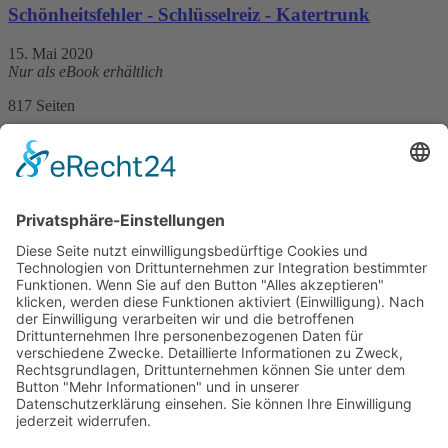
Schönheitsfehler - Schlüsselreiz - Katertrunk
15. Mai 2020
Nur als eBook erhältlich
817 Seiten
Print 9,99 € / E-Book 9,99 €
mehr Infos …
ePub
Matthias P. Gibert
Unkrautkiller
6. Juli 2016
zur Zeit nicht lieferbar
320 Seiten, 12 x 20 cm
Print 14,– € / E-Book 10,99 €