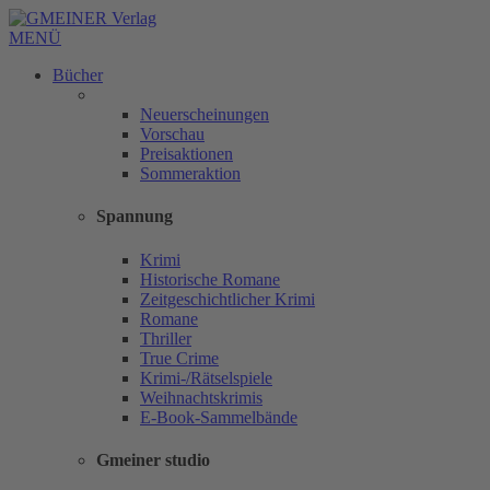
MENÜ
Bücher
Neuerscheinungen
Vorschau
Preisaktionen
Sommeraktion
Spannung
Krimi
Historische Romane
Zeitgeschichtlicher Krimi
Romane
Thriller
True Crime
Krimi-/Rätselspiele
Weihnachtskrimis
E-Book-Sammelbände
Gmeiner studio