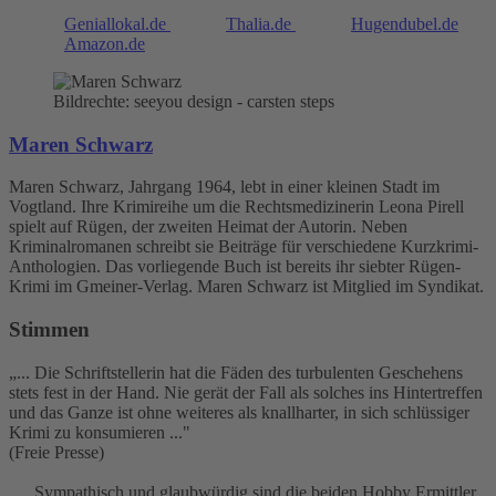
Geniallokal.de
Thalia.de
Hugendubel.de
Amazon.de
Bildrechte: seeyou design - carsten steps
Maren Schwarz
Maren Schwarz, Jahrgang 1964, lebt in einer kleinen Stadt im
Vogtland. Ihre Krimireihe um die Rechtsmedizinerin Leona Pirell
spielt auf Rügen, der zweiten Heimat der Autorin. Neben
Kriminalromanen schreibt sie Beiträge für verschiedene Kurzkrimi-
Anthologien. Das vorliegende Buch ist bereits ihr siebter Rügen-
Krimi im Gmeiner-Verlag. Maren Schwarz ist Mitglied im Syndikat.
Stimmen
„... Die Schriftstellerin hat die Fäden des turbulenten Geschehens
stets fest in der Hand. Nie gerät der Fall als solches ins Hintertreffen
und das Ganze ist ohne weiteres als knallharter, in sich schlüssiger
Krimi zu konsumieren ..."
(Freie Presse)
„... Sympathisch und glaubwürdig sind die beiden Hobby Ermittler.