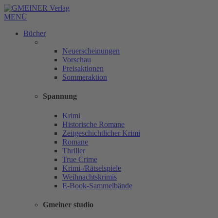
MENÜ
Bücher
Neuerscheinungen
Vorschau
Preisaktionen
Sommeraktion
Spannung
Krimi
Historische Romane
Zeitgeschichtlicher Krimi
Romane
Thriller
True Crime
Krimi-/Rätselspiele
Weihnachtskrimis
E-Book-Sammelbände
Gmeiner studio