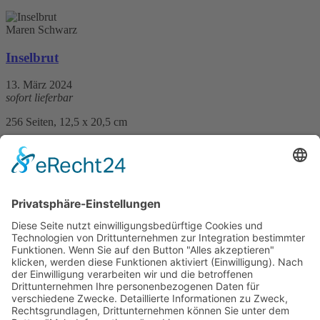
Maren Schwarz
Inselbrut
13. März 2024
sofort lieferbar
256 Seiten, 12,5 x 20,5 cm
Print 12,– € / E-Book
4,99
9,99
€
mehr Infos …
Print
ePub
PDF
Maren Schwarz
Inselgrauen
9. März 2022
sofort lieferbar