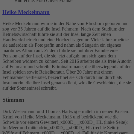
Bildrechte: Foto Oliver Franke
Heike Meckelmann
Heike Meckelmann wurde in der Nähe von Elmshorn geboren und
zog vor 35 Jahren auf die Insel Fehmarn. Nach dem Studium der
Betriebswirtschaft führte sie auf der Insel lange Zeit einen
Handwerksbetrieb und eine Hochzeitsagentur. Viele Jahre arbeitete
sie außerdem als Fotografin und nahm als Sängerin ein eigenes
maritimes Album auf. Zudem führte sie mit ihrer Familie eine
Pension auf der Insel, die sie jetzt aufgab, um sich ganz dem
Schreiben widmen zu können. Seit 2016 arbeitet sie als freie Autorin
auf Fehmarn und schreibt Kriminalromane, die überwiegend auf der
Insel spielen sowie Reiseliteratur. Über 20 Jahre mit einem
Fehmaraner verheiratet, bezeichnet sie sich durch und durch als
Insulanerin, die ihre Insel genauso liebt, wie die Geschichten, die sie
auf der Sonneninsel schreibt.
Stimmen
Dirk Westermann und Thomas Hartwig ermitteln im neuen Küsten-
Krimi von Heike Meckelmann. Heiß und bedrückend wie die
Schwüle vor einem Gewitter!_x000D_ _x000D_ HL (linke Seite):
Im Meer und mittendrin_x000D_ _x000D_ HL (rechte Seite):
Wölfe auf Fehmarn_x000D_ _x000D_ 4. Fall für die Kommissare