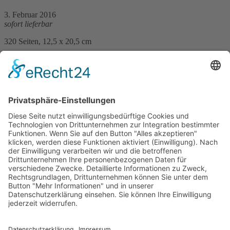
3. Februar 2016
sofort lieferbar
320 Seiten, 12,5 x 20,5 cm
Print 14,– € / E-Book 10,99 €
mehr Infos …
Print
ePub
PDF
Heike Meckelmann
Küstenschatten
8. Februar 2017
sofort lieferbar
469 Seiten, 12,5 x 20,5 cm
Print 15,– € / E-Book 10,99 €
mehr Infos …