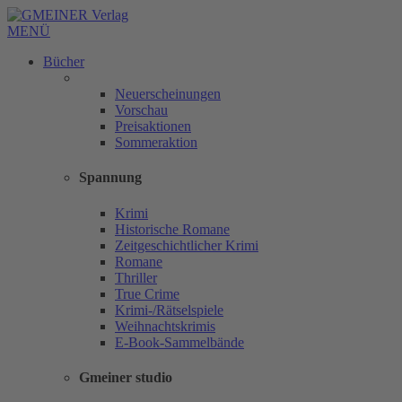
MENÜ
Bücher
Neuerscheinungen
Vorschau
Preisaktionen
Sommeraktion
Spannung
Krimi
Historische Romane
Zeitgeschichtlicher Krimi
Romane
Thriller
True Crime
Krimi-/Rätselspiele
Weihnachtskrimis
E-Book-Sammelbände
Gmeiner studio