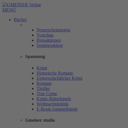
MENÜ
Bücher
Neuerscheinungen
Vorschau
Preisaktionen
Sommeraktion
Spannung
Krimi
Historische Romane
Zeitgeschichtlicher Krimi
Romane
Thriller
True Crime
Krimi-/Rätselspiele
Weihnachtskrimis
E-Book-Sammelbände
Gmeiner studio