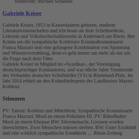
Bildrechte: Michael Schäuble
Gabriele Keiser
Gabriele Keiser, 1953 in Kaiserslautern geboren, studierte
Literaturwissenschaften und lebt heute als freie Schriftstellerin,
Lektorin und Volkshochschuldozentin in Andernach am Rhein. Ihre
Krimis um die sympathische Koblenzer Kriminalkommissarin
Franca Mazzari sind eine gelungene Kombination von Spannung
und Wissensvermittlung, denn es geht immer um mehr als nur um
die Frage nach dem Täter.
Gabriele Keiser ist Mitglied im »Syndikat«, der Vereinigung
deutschsprachiger Krimiautoren, und war etliche Jahre Vorsitzende
des Verbandes deutscher Schriftsteller (VS) in Rheinland-Pfalz. Im
Jahr 2014 erhielt sie den Kulturförderpreis des Landkreises Mayen-
Koblenz.
Stimmen
PV: Tatorte: Koblenz und Mittelrhein; Sympathische Kommissarin
Franca Mazzari; Mord an einem Polizisten HL PV: Rätselhafter
Mord an einem Ehepaar BW: Silvesternacht. Grenzen werden
überschritten. Zwei Menschen müssen sterben. BW: Guter Erzählstil
und eine wirklich sympathische Ermittlerin … Rhein-Zeitung