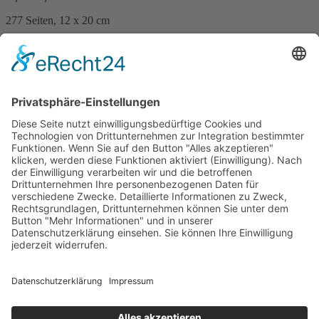
277 Seiten, 12 x 20 cm
Print 11,99 € / E-Book 9,99 €
mehr Infos …
Print
ePub
PDF
Gabriele Keiser
Goldschiefer
4. Februar 2015
sofort lieferbar
277 Seiten, 12 x 20 cm
Print 11,99 € / E-Book 9,99 €
mehr Infos …
Print
ePub
PDF