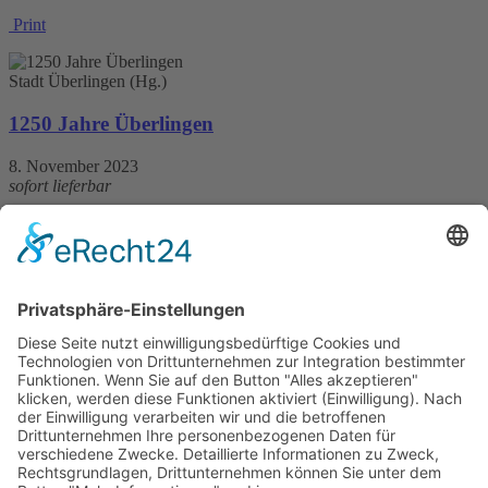
Print
Stadt Überlingen (Hg.)
1250 Jahre Überlingen
8. November 2023
sofort lieferbar
704 Seiten, 24,5 x 27,4 cm
38,– €
mehr Infos …
Print
Wolfgang Wenzel
150 Jahre Eisenbahnen in Sigmaringen
21. Juli 2023