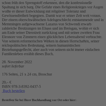
schon früh den Sprengstoff erkennen, den die konfessionelle
Spaltung in sich barg. Die Gefahr eines Religionskrieges vor Augen
wollte er dieser Entwicklung mit religiöser Toleranz und
Gewissensfreiheit begegnen. Damit war er seiner Zeit weit voraus.
Der einem oberschwäbischen Adelsgeschlecht entstammende und in
Memmingen aufgewachsene Lazarus von Schwendi erwarb
zahlreiche Besitzungen im Elsass und im Breisgau, wohin er sich
am Ende seiner Dienstzeit zurückzog und mit seiner zweiten Frau
Eleonore von Zimmern einen glücklichen Lebensabend verbrachte.
Von seinem reformerischen Wirken in diesen Herrschaften, seiner
reichspolitischen Bedeutung, seinem humanistischen
Beziehungsgeflecht, aber auch von seinem nicht immer einfachen
Familienleben erzählt dieses Buch.
28. November 2022
sofort lieferbar
176 Seiten, 21 x 24 cm, Broschur
20,– €
ISBN
978-3-8392-0437-5
Buch bestellen
Bestellen Sie bei Ihrer Buchhandlung vor Ort oder hier: