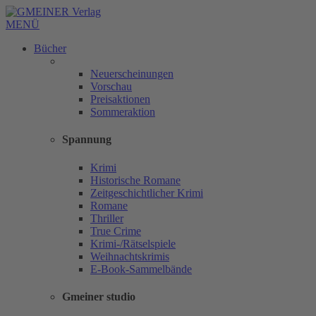
MENÜ
Bücher
Neuerscheinungen
Vorschau
Preisaktionen
Sommeraktion
Spannung
Krimi
Historische Romane
Zeitgeschichtlicher Krimi
Romane
Thriller
True Crime
Krimi-/Rätselspiele
Weihnachtskrimis
E-Book-Sammelbände
Gmeiner studio