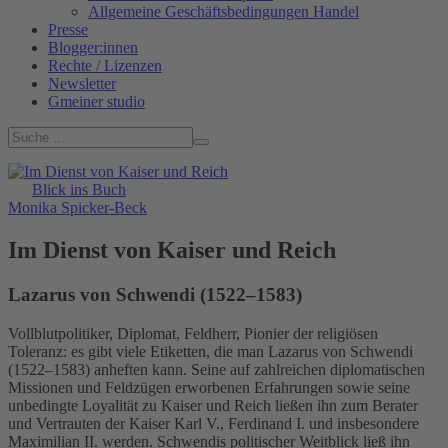
Allgemeine Geschäftsbedingungen Handel
Presse
Blogger:innen
Rechte / Lizenzen
Newsletter
Gmeiner studio
Blick ins Buch
Monika Spicker-Beck
Im Dienst von Kaiser und Reich
Lazarus von Schwendi (1522–1583)
Vollblutpolitiker, Diplomat, Feldherr, Pionier der religiösen
Toleranz: es gibt viele Etiketten, die man Lazarus von Schwendi
(1522–1583) anheften kann. Seine auf zahlreichen diplomatischen
Missionen und Feldzügen erworbenen Erfahrungen sowie seine
unbedingte Loyalität zu Kaiser und Reich ließen ihn zum Berater
und Vertrauten der Kaiser Karl V., Ferdinand I. und insbesondere
Maximilian II. werden. Schwendis politischer Weitblick ließ ihn