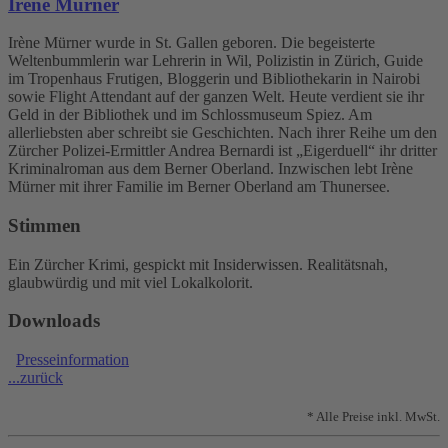
Irène Mürner
Irène Mürner wurde in St. Gallen geboren. Die begeisterte
Weltenbummlerin war Lehrerin in Wil, Polizistin in Zürich, Guide
im Tropenhaus Frutigen, Bloggerin und Bibliothekarin in Nairobi
sowie Flight Attendant auf der ganzen Welt. Heute verdient sie ihr
Geld in der Bibliothek und im Schlossmuseum Spiez. Am
allerliebsten aber schreibt sie Geschichten. Nach ihrer Reihe um den
Zürcher Polizei-Ermittler Andrea Bernardi ist „Eigerduell“ ihr dritter
Kriminalroman aus dem Berner Oberland. Inzwischen lebt Irène
Mürner mit ihrer Familie im Berner Oberland am Thunersee.
Stimmen
Ein Zürcher Krimi, gespickt mit Insiderwissen. Realitätsnah,
glaubwürdig und mit viel Lokalkolorit.
Downloads
Presseinformation
...zurück
* Alle Preise inkl. MwSt.