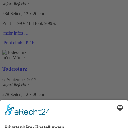
sofort lieferbar
284 Seiten, 12 x 20 cm
Print 11,99 € / E-Book 9,99 €
mehr Infos …
Print
ePub
PDF
Irène Mürner
Todessturz
6. September 2017
sofort lieferbar
278 Seiten, 12 x 20 cm
Print 14,– € / E-Book 6,99 €
mehr Infos …
Print
ePub
PDF