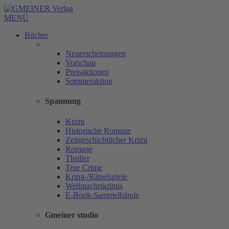
MENÜ
Bücher
Neuerscheinungen
Vorschau
Preisaktionen
Sommeraktion
Spannung
Krimi
Historische Romane
Zeitgeschichtlicher Krimi
Romane
Thriller
True Crime
Krimi-/Rätselspiele
Weihnachtskrimis
E-Book-Sammelbände
Gmeiner studio