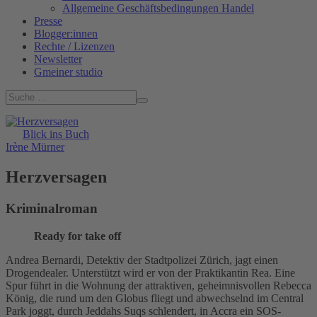
Allgemeine Geschäftsbedingungen Handel
Presse
Blogger:innen
Rechte / Lizenzen
Newsletter
Gmeiner studio
Blick ins Buch
Irène Mürner
Herzversagen
Kriminalroman
Ready for take off
Andrea Bernardi, Detektiv der Stadtpolizei Zürich, jagt einen
Drogendealer. Unterstützt wird er von der Praktikantin Rea. Eine
Spur führt in die Wohnung der attraktiven, geheimnisvollen Rebecca
König, die rund um den Globus fliegt und abwechselnd im Central
Park joggt, durch Jeddahs Suqs schlendert, in Accra ein SOS-