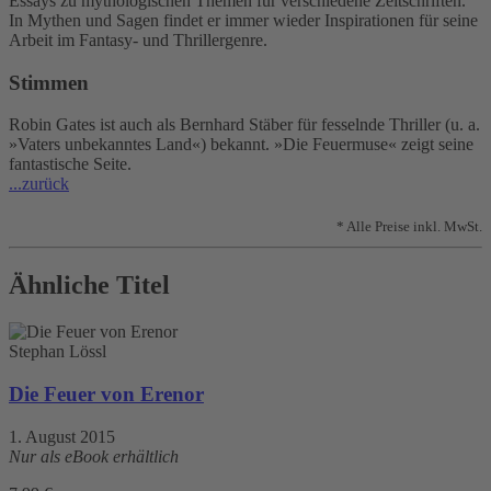
Essays zu mythologischen Themen für verschiedene Zeitschriften.
In Mythen und Sagen findet er immer wieder Inspirationen für seine
Arbeit im Fantasy- und Thrillergenre.
Stimmen
Robin Gates ist auch als Bernhard Stäber für fesselnde Thriller (u. a.
»Vaters unbekanntes Land«) bekannt. »Die Feuermuse« zeigt seine
fantastische Seite.
...zurück
* Alle Preise inkl. MwSt.
Ähnliche Titel
Stephan Lössl
Die Feuer von Erenor
1. August 2015
Nur als eBook erhältlich