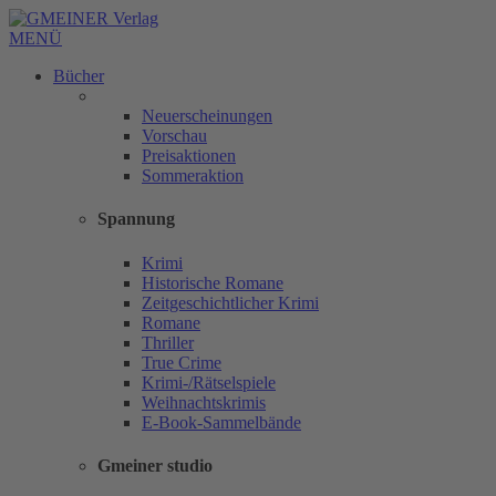
MENÜ
Bücher
Neuerscheinungen
Vorschau
Preisaktionen
Sommeraktion
Spannung
Krimi
Historische Romane
Zeitgeschichtlicher Krimi
Romane
Thriller
True Crime
Krimi-/Rätselspiele
Weihnachtskrimis
E-Book-Sammelbände
Gmeiner studio