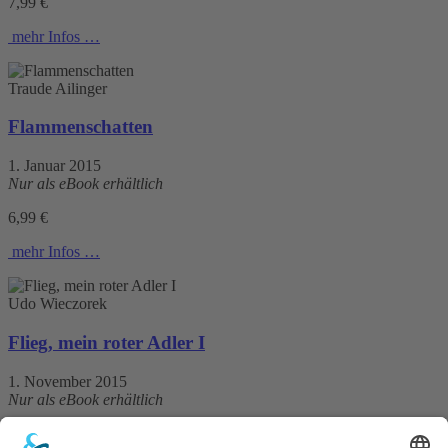
7,99 €
mehr Infos …
Traude Ailinger
Flammenschatten
1. Januar 2015
Nur als eBook erhältlich
6,99 €
mehr Infos …
Udo Wieczorek
Flieg, mein roter Adler I
1. November 2015
Nur als eBook erhältlich
Print 4,99 € / E-Book 4,99 €