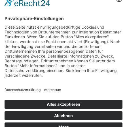
mehr Infos …
ePub
Jette Johnsberg
Witwe Meier und das Sarggeflüster
6. Juli 2016
Print on Demand
288 Seiten, 12 x 20 cm
Print 16,– € / E-Book 8,99 €
mehr Infos …
ePub
PDF
Impressum
AGB
Datenschutz
Sitemap
Vertrag widerrufen