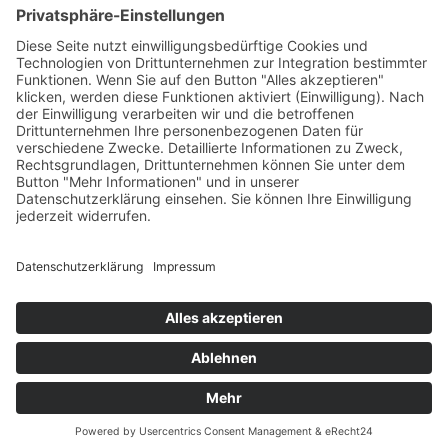
ePub
Silvia Stolzenburg
Blutfährte
8. März 2017
sofort lieferbar
343 Seiten, 13,5 x 21 cm
Print 15,– € / E-Book 10,99 €
mehr Infos …
Print
ePub
PDF
Impressum
AGB
Datenschutz
Sitemap
Vertrag widerrufen
© 2026 Gmeiner-Verlag GmbH