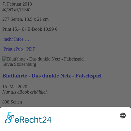
7. Februar 2018
sofort lieferbar
277 Seiten, 13,5 x 21 cm
Print 15,– € / E-Book 10,99 €
mehr Infos …
Print
ePub
PDF
Silvia Stolzenburg
Blutfährte - Das dunkle Netz - Falschspiel
15. Mai 2020
Nur als eBook erhältlich
898 Seiten
Print 9,99 € / E-Book 9,99 €
mehr Infos …