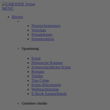
MENÜ
Bücher
Neuerscheinungen
Vorschau
Preisaktionen
Sommeraktion
Spannung
Krimi
Historische Romane
Zeitgeschichtlicher Krimi
Romane
Thriller
True Crime
Krimi-/Rätselspiele
Weihnachtskrimis
E-Book-Sammelbände
Gmeiner studio