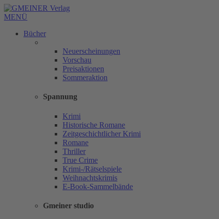
MENÜ
Bücher
Neuerscheinungen
Vorschau
Preisaktionen
Sommeraktion
Spannung
Krimi
Historische Romane
Zeitgeschichtlicher Krimi
Romane
Thriller
True Crime
Krimi-/Rätselspiele
Weihnachtskrimis
E-Book-Sammelbände
Gmeiner studio