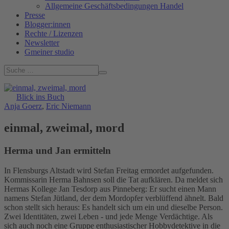
Allgemeine Geschäftsbedingungen Handel
Presse
Blogger:innen
Rechte / Lizenzen
Newsletter
Gmeiner studio
Blick ins Buch
Anja Goerz
,
Eric Niemann
einmal, zweimal, mord
Herma und Jan ermitteln
In Flensburgs Altstadt wird Stefan Freitag ermordet aufgefunden.
Kommissarin Herma Bahnsen soll die Tat aufklären. Da meldet sich
Hermas Kollege Jan Tesdorp aus Pinneberg: Er sucht einen Mann
namens Stefan Jütland, der dem Mordopfer verblüffend ähnelt. Bald
schon stellt sich heraus: Es handelt sich um ein und dieselbe Person.
Zwei Identitäten, zwei Leben - und jede Menge Verdächtige. Als
sich auch noch eine Gruppe enthusiastischer Hobbydetektive in die