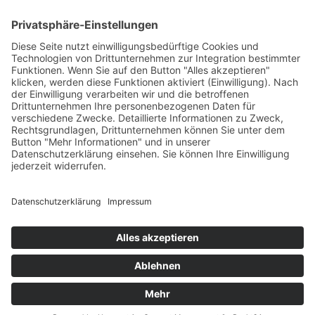
Print
ePub
PDF
Sandra Dünschede
Friesenrausch
12. Februar 2025
sofort lieferbar
288 Seiten, 13,5 x 21 cm
Print 16,– € / E-Book 11,99 €
mehr Infos …
Print
ePub
PDF
Impressum
AGB
Datenschutz
Sitemap
Vertrag widerrufen