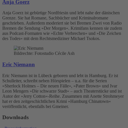
Anja Goerz
Anja Goerz ist gebürtige Nordfriesin und lebt nahe der dänischen
Grenze. Sie hat Romane, Sachbücher und Kriminalromane
geschrieben. Außerdem moderiert sie bei Bremen Zwei von Radio
Bremen die Sendung »Der Morgen«. Krimifans kennen sie zudem
aus Podcast-Formaten wie »Echte Verbrechen« und »Die Zeichen
des Todes« mit dem Rechtsmediziner Michael Tsokos.
Bildrechte: Fotostudio Cécile Ash
Eric Niemann
Eric Niemann ist in Lübeck geboren und lebt in Hamburg. Er ist
Schulleiter, schreibt neben Hörspielen – u.a. für die Serien
»Sherlock Holmes – Die neuen Fälle«, »Pater Brown« und Ivar
Leon Mengers »Die schwarze Stadt« – auch Theaterstücke und ist
Autor der »Jerry Cotton«-Reihe. Zusammen mit Anette Strohmeyer
hat er den zeitgeschichtlichen Krimi »Hamburg Chinatown«
veröffentlicht, ebenfalls bei Gmeiner.
Downloads