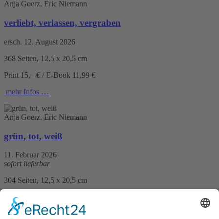
Anja Goerz, Eric Niemann
verliebt, verlassen, vergraben
ersch. 12. August 2026
368 Seiten, 12,5 x 20,5 cm
Print 15,– € / E-Book 11,99 €
mehr Infos …
Anja Goerz, Eric Niemann
grün, tot, weiß
11. Februar 2026
sofort lieferbar
304 Seiten, 12,5 x 20,5 cm
Print 15,– € / E-Book 11,99 €
mehr Infos …