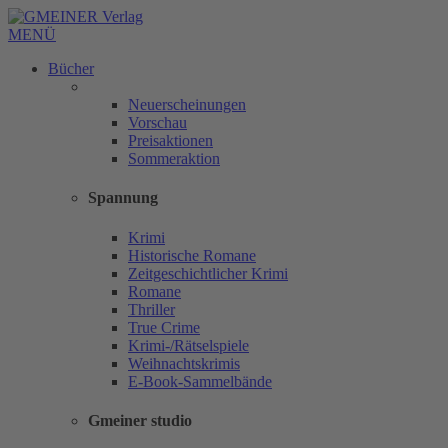
MENÜ
Bücher
Neuerscheinungen
Vorschau
Preisaktionen
Sommeraktion
Spannung
Krimi
Historische Romane
Zeitgeschichtlicher Krimi
Romane
Thriller
True Crime
Krimi-/Rätselspiele
Weihnachtskrimis
E-Book-Sammelbände
Gmeiner studio