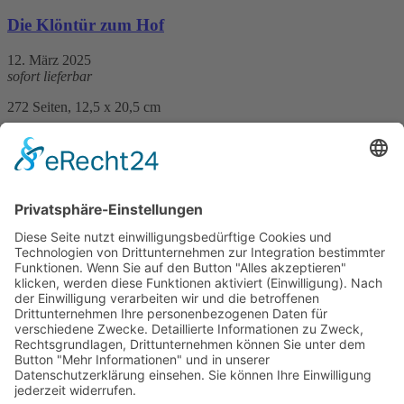
Die Klöntür zum Hof
12. März 2025
sofort lieferbar
272 Seiten, 12,5 x 20,5 cm
Print 14,– € / E-Book 10,99 €
mehr Infos …
Print
ePub
PDF
Sylvia Bergman
Über den Dächern von Sylt
11. März 2026
sofort lieferbar
272 Seiten, 12,5 x 20,5 cm
Print 14,– € / E-Book 10,99 €