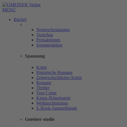
MENÜ
Bücher
Neuerscheinungen
Vorschau
Preisaktionen
Sommeraktion
Spannung
Krimi
Historische Romane
Zeitgeschichtlicher Krimi
Romane
Thriller
True Crime
Krimi-/Rätselspiele
Weihnachtskrimis
E-Book-Sammelbände
Gmeiner studio