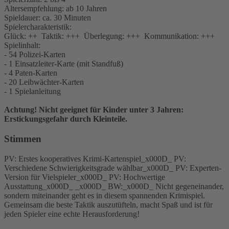
Altersempfehlung: ab 10 Jahren
Spieldauer: ca. 30 Minuten
Spielercharakteristik:
Glück: ++ Taktik: +++ Überlegung: +++ Kommunikation: +++
Spielinhalt:
- 54 Polizei-Karten
- 1 Einsatzleiter-Karte (mit Standfuß)
- 4 Paten-Karten
- 20 Leibwächter-Karten
- 1 Spielanleitung
Achtung! Nicht geeignet für Kinder unter 3 Jahren:
Erstickungsgefahr durch Kleinteile.
Stimmen
PV: Erstes kooperatives Krimi-Kartenspiel_x000D_ PV:
Verschiedene Schwierigkeitsgrade wählbar_x000D_ PV: Experten-
Version für Vielspieler_x000D_ PV: Hochwertige
Ausstattung_x000D_ _x000D_ BW:_x000D_ Nicht gegeneinander,
sondern miteinander geht es in diesem spannenden Krimispiel.
Gemeinsam die beste Taktik auszutüfteln, macht Spaß und ist für
jeden Spieler eine echte Herausforderung!