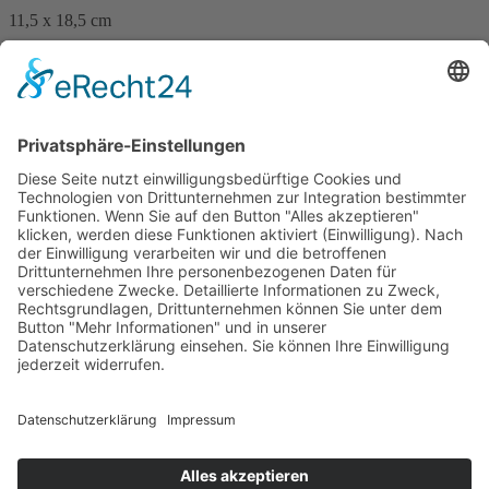
11,5 x 18,5 cm
12,90 €
mehr Infos …
Print
Sonja Klein
Crime Master
2. März 2016
sofort lieferbar
11,5 x 12,7 cm
9,90 €
mehr Infos …
Print
Impressum