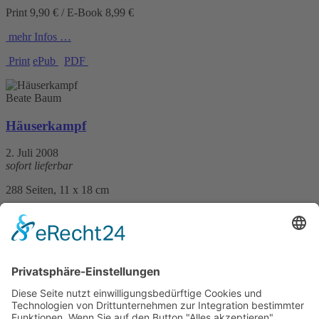
Print 9,90 € / E-Book 8,99 €
mehr Infos …
Print
ePub
PDF
Beate Baum
Häuserkampf
2. Juli 2008
sofort lieferbar
288 Seiten, 11 x 18 cm
Print 9,90 € / E-Book 8,99 €
mehr Infos …
Print
ePub
PDF
Christine Rath