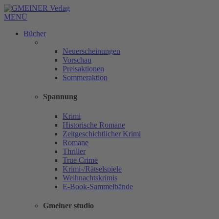
MENÜ
Bücher
Neuerscheinungen
Vorschau
Preisaktionen
Sommeraktion
Spannung
Krimi
Historische Romane
Zeitgeschichtlicher Krimi
Romane
Thriller
True Crime
Krimi-/Rätselspiele
Weihnachtskrimis
E-Book-Sammelbände
Gmeiner studio