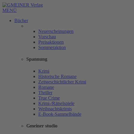
MENÜ
Bücher
Neuerscheinungen
Vorschau
Preisaktionen
Sommeraktion
Spannung
Krimi
Historische Romane
Zeitgeschichtlicher Krimi
Romane
Thriller
True Crime
Krimi-/Rätselspiele
Weihnachtskrimis
E-Book-Sammelbände
Gmeiner studio