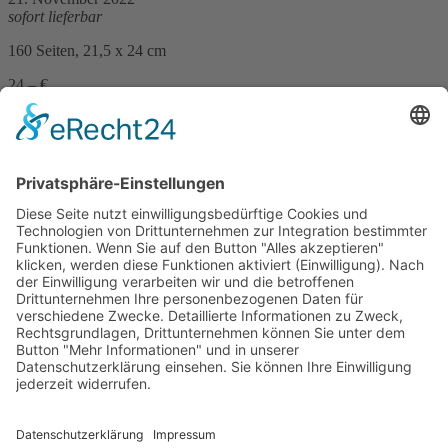
sofort lieferbar
160 Seiten, 21,5 x 24 cm
24,– €
mehr Infos …
Print
Dr. Casimir Bumiller, Ludwig Ohngemach, Peter Schramm, Edwin
Ernst Weber
Im Dienst am Nächsten
27. Februar 2019
sofort lieferbar
288 Seiten, 60 Abb., 17 x 23,5 cm
20,– €
mehr Infos …