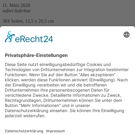
11. März 2020
sofort lieferbar
384 Seiten, 12,5 x 20,5 cm
Print 15,– € / E-Book 11,99 €
mehr Infos …
Print
ePub
PDF
Paul Lascaux
Berner Revolte
12. Februar 2025
sofort lieferbar
256 Seiten, 12,5 x 20,5 cm
Print 16,– € / E-Book 11,99 €
mehr Infos …