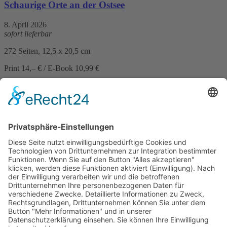
Schaurige Orte an der Ostsee
8. April 2026
sofort lieferbar
272 Seiten, 12,5 x 20,5 cm
Print 14,– € / E-Book 10,99 €
mehr Infos …
Print
ePub
PDF
Isabella Archan, Manfred Baumann, Daniel Carinsson, Marlene
Kilga, Edith Kneifl, Lutz Kreutzer, Gerhard Langer, Andrea Nagele,
Sigrid Neureiter, Günter Neuwirth, Robert Preis, Eva Reichl
Schaurige Orte in Österreich
8. Februar 2023
sofort lieferbar
272 Seiten, 12,5 x 20,5 cm