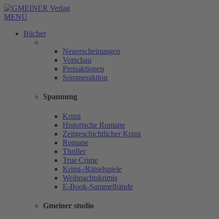
MENÜ
Bücher
Neuerscheinungen
Vorschau
Preisaktionen
Sommeraktion
Spannung
Krimi
Historische Romane
Zeitgeschichtlicher Krimi
Romane
Thriller
True Crime
Krimi-/Rätselspiele
Weihnachtskrimis
E-Book-Sammelbände
Gmeiner studio