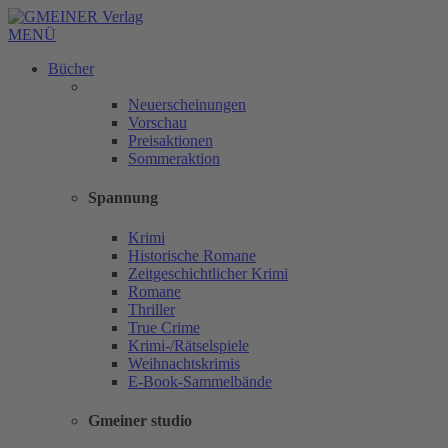
MENÜ
Bücher
Neuerscheinungen
Vorschau
Preisaktionen
Sommeraktion
Spannung
Krimi
Historische Romane
Zeitgeschichtlicher Krimi
Romane
Thriller
True Crime
Krimi-/Rätselspiele
Weihnachtskrimis
E-Book-Sammelbände
Gmeiner studio