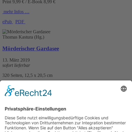
Print 9,99 € / E-Book 8,99 €
mehr Infos …
ePub
PDF
Thomas Kastura (Hg.)
Mörderischer Gardasee
13. März 2019
sofort lieferbar
320 Seiten, 12,5 x 20,5 cm
Print 14,– € / E-Book 9,99 €
mehr Infos …
Print
ePub
PDF
Birgit Ringlein