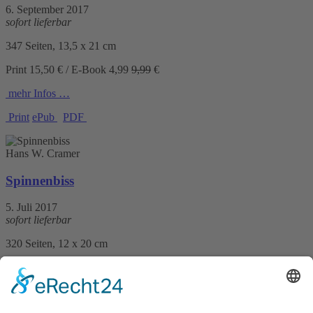
6. September 2017
sofort lieferbar
347 Seiten, 13,5 x 21 cm
Print 15,50 € / E-Book
4,99
9,99
€
mehr Infos …
Print
ePub
PDF
Hans W. Cramer
Spinnenbiss
5. Juli 2017
sofort lieferbar
320 Seiten, 12 x 20 cm
Print 13,– € / E-Book 9,99 €
mehr Infos …