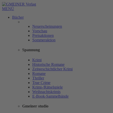
MENÜ
Bücher
Neuerscheinungen
Vorschau
Preisaktionen
Sommeraktion
Spannung
Krimi
Historische Romane
Zeitgeschichtlicher Krimi
Romane
Thriller
True Crime
Krimi-/Rätselspiele
Weihnachtskrimis
E-Book-Sammelbände
Gmeiner studio