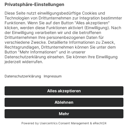
Print
ePub
PDF
Mia C. Brunner
Schonfrist
5. Juli 2017
sofort lieferbar
320 Seiten, 12,5 x 20,5 cm
Print 14,– € / E-Book 10,99 €
mehr Infos …
Print
ePub
PDF
Impressum
AGB
Datenschutz
Sitemap
Vertrag widerrufen
© 2026 Gmeiner-Verlag GmbH