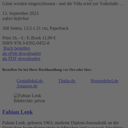
Gäste werden eingeschlossen - und die Villa wird zur Todesfalle …
13. September 2023
sofort lieferbar
368 Seiten, 13,5 x 21 cm, Paperback
Print 16,– € / E-Book 11,99 €
ISBN
978-3-8392-0452-8
Buch bestellen
als ePub downloaden
als PDF downloaden
Bestellen Sie bei Ihrer Buchhandlung vor Ort oder hier:
Geniallokal.de
Thalia.de
Hugendubel.de
Amazon.de
Bildrechte: privat
Fabian Lenk
Fabian Lenk, geboren 1963, studierte Diplom-Journalistik an der
Deutschen Journalistenschule in München und war nach Abschluss