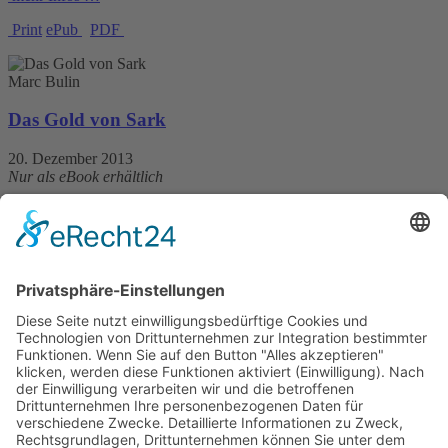
Print
ePub
PDF
Marc Bulin
Das Gold von Sark
20. Dezember 2013
Nur als eBook erhältlich
320 Seiten
5,99 €
mehr Infos …
Bastian Zach
Hell over Wacken
10. Juni 2026
sofort lieferbar