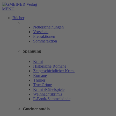
MENÜ
Bücher
Neuerscheinungen
Vorschau
Preisaktionen
Sommeraktion
Spannung
Krimi
Historische Romane
Zeitgeschichtlicher Krimi
Romane
Thriller
True Crime
Krimi-/Rätselspiele
Weihnachtskrimis
E-Book-Sammelbände
Gmeiner studio