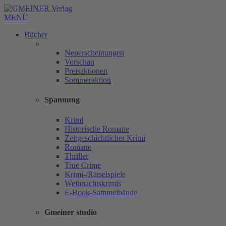
MENÜ
Bücher
Neuerscheinungen
Vorschau
Preisaktionen
Sommeraktion
Spannung
Krimi
Historische Romane
Zeitgeschichtlicher Krimi
Romane
Thriller
True Crime
Krimi-/Rätselspiele
Weihnachtskrimis
E-Book-Sammelbände
Gmeiner studio