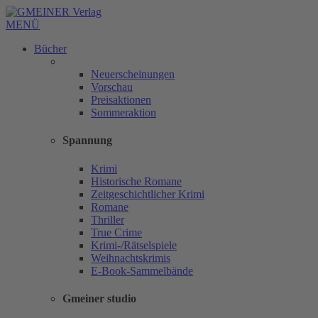
MENÜ
Bücher
Neuerscheinungen
Vorschau
Preisaktionen
Sommeraktion
Spannung
Krimi
Historische Romane
Zeitgeschichtlicher Krimi
Romane
Thriller
True Crime
Krimi-/Rätselspiele
Weihnachtskrimis
E-Book-Sammelbände
Gmeiner studio