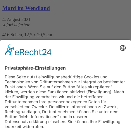
Mord im Wendland
4. August 2021
sofort lieferbar
416 Seiten, 12,5 x 20,5 cm
Print 15,– € / E-Book 11,99 €
mehr Infos …
Print
ePub
PDF
Klaas Kroon
Nebel über dem Wendland
ersch. 12. August 2026
sofort lieferbar
288 Seiten, 12,5 x 20,5 cm
Print 15,– € / E-Book 11,99 €