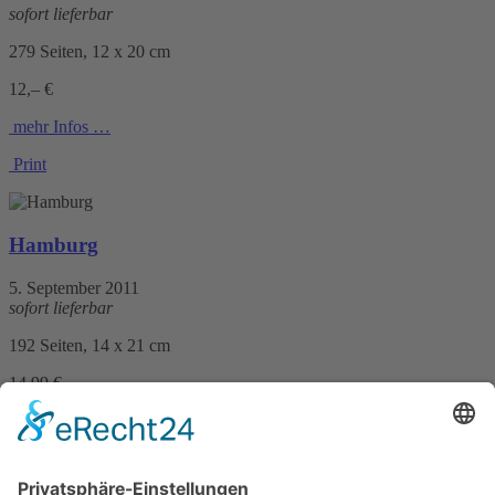
sofort lieferbar
279 Seiten, 12 x 20 cm
12,– €
mehr Infos …
Print
Hamburg
5. September 2011
sofort lieferbar
192 Seiten, 14 x 21 cm
14,99 €
mehr Infos …
Print