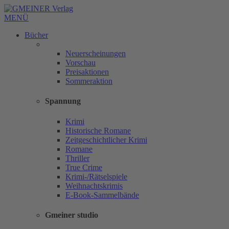
MENÜ
Bücher
Neuerscheinungen
Vorschau
Preisaktionen
Sommeraktion
Spannung
Krimi
Historische Romane
Zeitgeschichtlicher Krimi
Romane
Thriller
True Crime
Krimi-/Rätselspiele
Weihnachtskrimis
E-Book-Sammelbände
Gmeiner studio